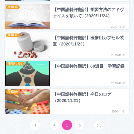
学習記録
【中国語特許翻訳】学習方法のアドヴ
ァイスを頂いて（2020/11/24）
2020-11-24
学習記録
【中国語特許翻訳】医療用カプセル装
置（2020/11/23）
2020-11-23
週間振り返り
【中国語特許翻訳】60週目 学習記録
2020-11-22
学習記録
【中国語特許翻訳】今日のログ
（2020/11/21）
2020-11-21
...
...
1
4
5
6
38