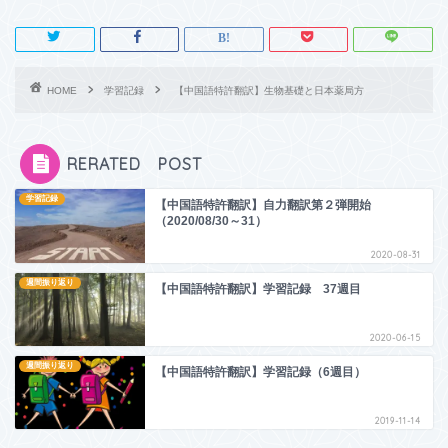
HOME
学習記録
【中国語特許翻訳】生物基礎と日本薬局方
RERATED POST
学習記録
【中国語特許翻訳】自力翻訳第２弾開始
（2020/08/30～31）
2020-08-31
週間振り返り
【中国語特許翻訳】学習記録 37週目
2020-06-15
週間振り返り
【中国語特許翻訳】学習記録（6週目）
2019-11-14