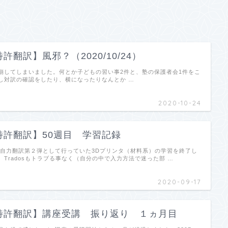
許翻訳】風邪？（2020/10/24）
崩してしまいました。何とか子どもの習い事2件と、塾の保護者会1件をこ
し対訳の確認をしたり、横になったりなんとか …
2020-10-24
特許翻訳】50週目 学習記録
 自力翻訳第２弾として行っていた3Dプリンタ（材料系）の学習を終了し
Tradosもトラブる事なく（自分の中で入力方法で迷った部 …
2020-09-17
特許翻訳】講座受講 振り返り １ヵ月目