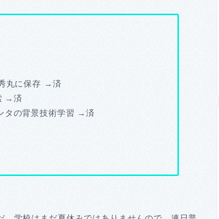
秀丸に保存 →済
索 →済
ンタの背景技術学習 →済
だ、学校はまだ夏休みではありませんので、連日普