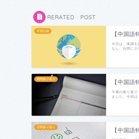
RERATED POST
学習記録
【中国語特
今日は、体調を
なし、合間に少
週間振り返り
【中国語
今週の振り返り
ました。今回は、
月間振り返り
【中国語