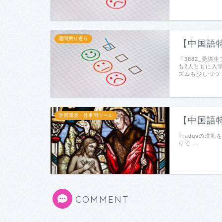
週間振り返り
【中国語
「3882_受
も2人ともに入
ズムも少しづつ
学習環境・仕事用ツール
【中国語特
Tradosの洗
りで …
COMMENT