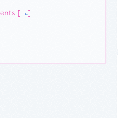
ents
[
]
hide