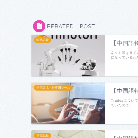
RERATED POST
学習記録
【中国語特
ネット等を見て
になっている記事
学習環境・仕事用ツール
【中国語特
Tradosに
ていたので、T 
学習記録