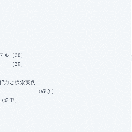
デル（28）
29）
理解力と検索実例
（続き）
さ（途中）