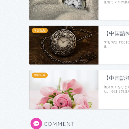
血管モデルの製造
学習記録
【中国語特
学習内容 TC01
化 …
学習記録
【中国語特
随分良くなりま
た。今日は無理
COMMENT