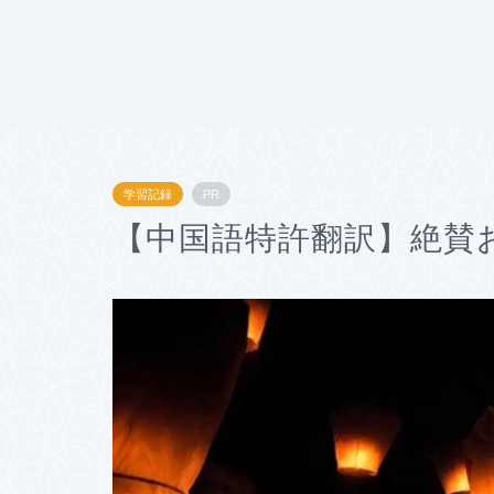
学習記録
PR
【中国語特許翻訳】絶賛お盆中